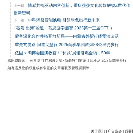
情感共鸣驱动内容创新，重庆羡羡文化传媒解锁Z世代传
上一篇：
播新密码
中科鸿磐智能换电 引领绿色出行新未来
下一篇：
“破卷.出海”论道，慕思游学启智 2025第十三届CFT（
·
蒙粤深化合作共拓开放新局——内蒙古外贸行经贸洽谈活
·
重走玄奘路 问道戈壁行 2025尚驰集团敦煌88公里徒步行
·
亿固 x 陶博会圆满收官！“长城”展馆引燃全场，50年
·
感谢您阅读： 三喜临门 红棉设计奖×新豪轩门窗设计师沙龙·武汉站圆满举行
如有违反您的权益或有争意的文章请联系管理员删除
关于我们
|
广告业务
|
我要