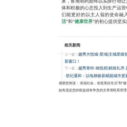
来，鲁南制药始终以实际行动让
体和积极的心态投入到生产运营
们能更好的以主人翁的使命融
活
”和“
健康世界
”的初心提供坚
相关新闻
越秀大悦城·星域|主城星
上一篇：
新窗口！
越秀青特·翰悦府|精致礼序
下一篇：
世纪通和：以电梯焕新赋能城市更
·
感谢您阅读： 造福社会，创造美好生活”和“健
如有违反您的权益或有争意的文章请联系管理