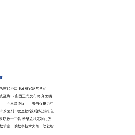
新
老吉保济口服液成家庭常备药
克至境E7官图正式发布 搭真龙插
症，不再是绝症——来自保抵力中
诗杀菌剂：微生物控制领域的绿色
耕职教十二载 爱思益以定制化服
数求索：以数字技术为笔，绘就智