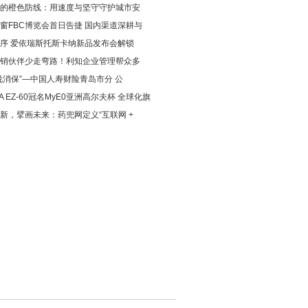
的橙色防线：用速度与坚守守护城市安
窗FBC博览会首日告捷 国内渠道深耕与
序 爱依瑞斯托斯卡纳新品发布会解锁
销伙伴少走弯路！利知企业管理帮众多
说消保”—中国人寿财险青岛市分 公
DA EZ-60冠名MyE0亚洲高尔夫杯 全球化旗
新，擘画未来：药兜网定义“互联网 +