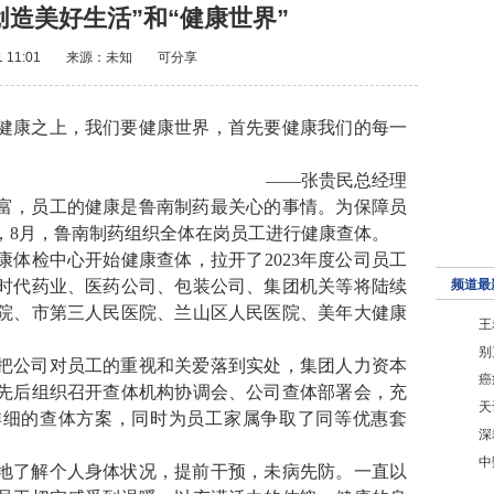
造美好生活”和“健康世界”
1 11:01
来源：未知
可分享
健康之上，我们要健康世界，首先要健康我们的每一
——张贵民总经理
富，员工的健康是鲁南制药最关心的事情。为保障员
，8月，鲁南制药组织全体在岗员工进行健康查体。
康体检中心开始健康查体，拉开了2023年度公司员工
时代药业、医药公司、包装公司、集团机关等将陆续
频道最
院、市第三人民医院、兰山区人民医院、美年大健康
王
别
把公司对员工的重视和关爱落到实处，集团人力资本
癌
先后组织召开查体机构协调会、公司查体部署会，充
天
详细的查体方案，同时为员工家属争取了同等优惠套
深
中
地了解个人身体状况，提前干预，未病先防。一直以