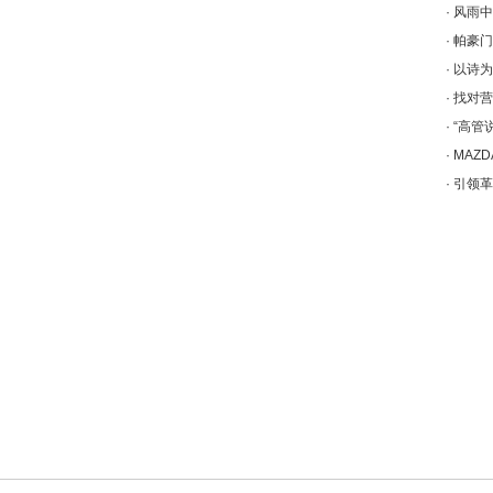
·
风雨中
·
帕豪门
·
以诗为
·
找对营
·
“高管
·
MAZ
·
引领革